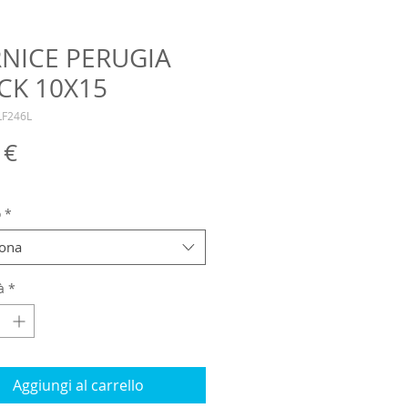
NICE PERUGIA
CK 10X15
LF246L
Prezzo
 €
o
*
iona
à
*
Aggiungi al carrello