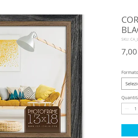
COR
BLA
SKU: CA_
7,00
Format
Selez
Quantit