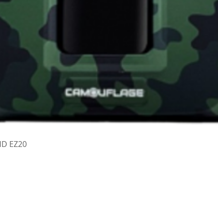
Vista rapida
HD EZ20
a Patrioti 2/A Perosa Argentina (TO) tel/fax 012181282 WhatsApp 3495582026
info@fotogar
grafici - Grafica - Negozio di Fotografia - Fototessere - Copisteria - Fotoritocco - Album 