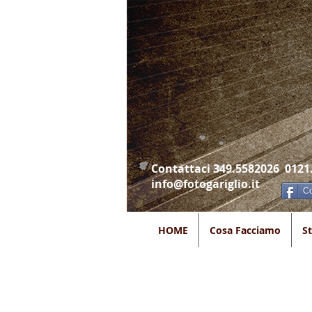
Contattaci 349.5582026 0121
info@fotogariglio.it
Co
HOME
Cosa Facciamo
S