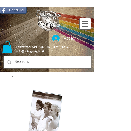
Condividi
Accedi
Contattaci
349.5582026
0121.81282
info@fotogariglio.it