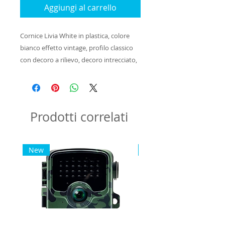
Aggiungi al carrello
Cornice Livia White in plastica, colore 
bianco effetto vintage, profilo classico 
con decoro a rilievo, decoro intrecciato, 
da tavolo o da parete, disponibile in vari 
formati, adatta per casa e ufficio.
Prodotti correlati
New
New