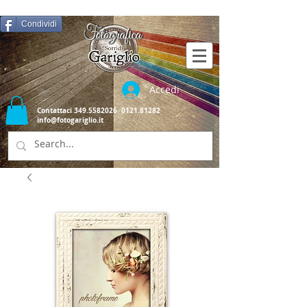
Condividi
Accedi
Contattaci
349.5582026
0121.81282
info@fotogariglio.it