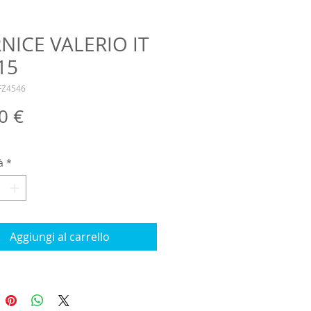
NICE VALERIO IT
15
FZ4546
Prezzo
0 €
à
*
Aggiungi al carrello