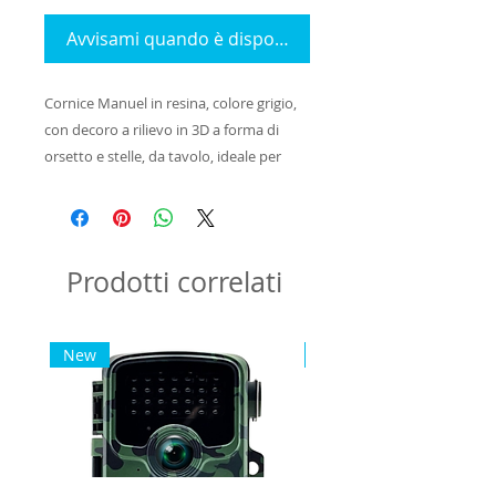
Avvisami quando è disponibile
Cornice Manuel in resina, colore grigio, 
con decoro a rilievo in 3D a forma di 
orsetto e stelle, da tavolo, ideale per 
celebrare la nascita, adatta ad un 
bambino/a, a tema baby.
Prodotti correlati
New
New