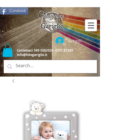
Condividi
Accedi
Contattaci
349.5582026
0121.81282
info@fotogariglio.it