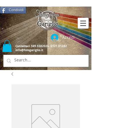
Condividi
Accedi
Contattaci
349.5582026
0121.81282
info@fotogariglio.it