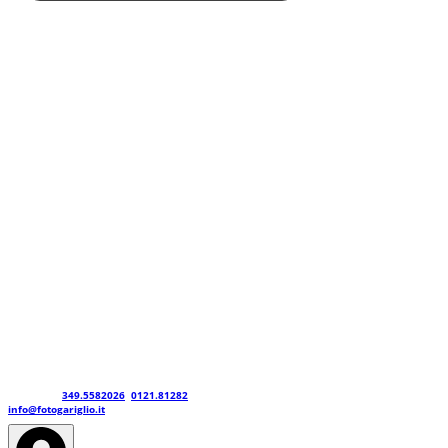
Contattaci
349.5582026
0121.81282
info@fotogariglio.it