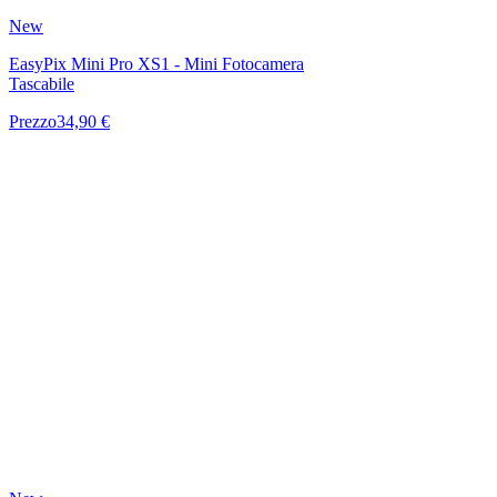
New
EasyPix Mini Pro XS1 - Mini Fotocamera
Tascabile
Prezzo
34,90 €