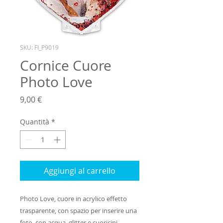
SKU: FI_P9019
Cornice Cuore
Photo Love
Prezzo
9,00 €
Quantità
*
Aggiungi al carrello
Photo Love, cuore in acrylico effetto 
trasparente, con spazio per inserire una 
foto, con acqua, glitter e cuoricini 