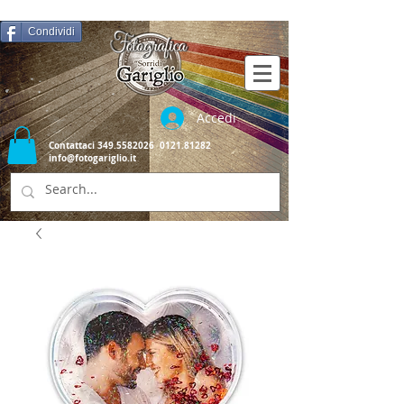
Condividi
Accedi
Contattaci
349.5582026
0121.81282
info@fotogariglio.it