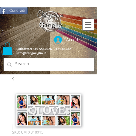
Condividi
Accedi
Contattaci
349.5582026
0121.81282
info@fotogariglio.it
SKU: CM_XB10X15