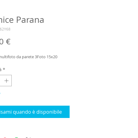
nice Parana
_62Y68
Prezzo
0 €
multifoto da parete 3Foto 15x20
à
*
o
isami quando è disponibile