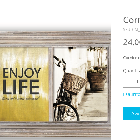
Cor
SKU: CM
24,0
Cornice 
Quantit
Esaurit
Avv