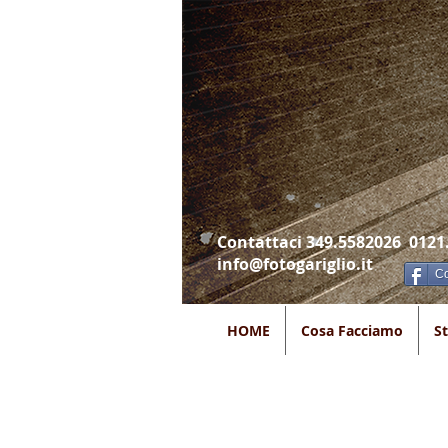
Contattaci 349.5582026 0121
info@fotogariglio.it
Co
HOME
Cosa Facciamo
S