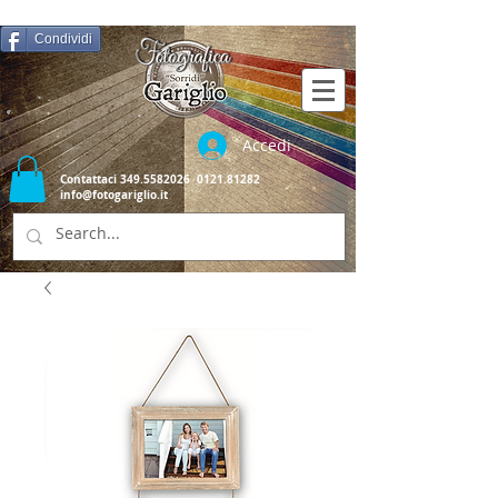
Condividi
Accedi
Contattaci
349.5582026
0121.81282
info@fotogariglio.it