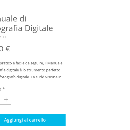
uale di
grafia Digitale
MFD
Prezzo
0 €
pratico e facile da seguire, il Manuale 
afia digitale è lo strumento perfetto 
fotografo digitale. La suddivisione in 
rincipali capitoli permette al lettore di 
à
*
 le informazioni utili, passo dopo 
acquisto: la scelta della macchina 
ca più adatta alle proprie esigenze 
ngrandimento, memoria, ecc.) e delle 
ure (computer, software e altri 
Aggiungi al carrello
, il settaggio e la cura della 