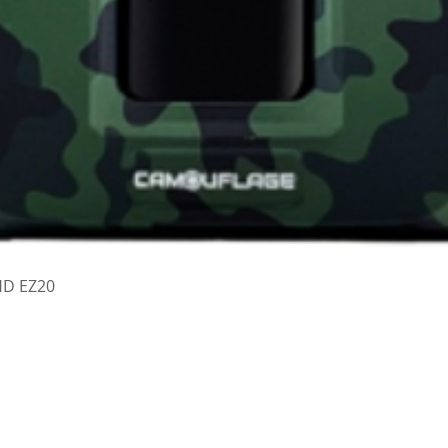
Vista rapida
HD EZ20
a Patrioti 2/A Perosa Argentina (TO) tel/fax 012181282 WhatsApp 3495582026
info@fotogar
grafici - Grafica - Negozio di Fotografia - Fototessere - Copisteria - Fotoritocco - Album 