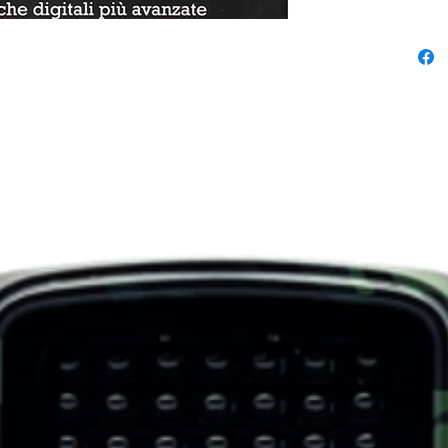
fotocamer
scattare 
composizi
soluzioni
automatic
commercio
e soggett
viaggio, f
sport, pa
oscura d
il salvat
seconda d
professio
risultato 
creazione