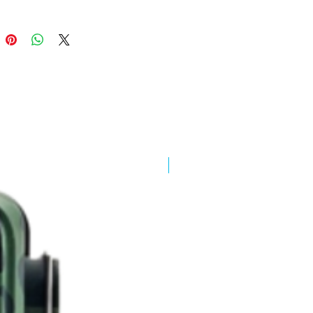
a. L’utilizzo: tutti i suggerimenti per 
sorprendenti fotografie, la corretta 
one, il fuoco, la luce, e numerose 
 divise per le modalità di scatto 
o delle più diffuse macchine in 
, spunti creativi per diversi ambienti 
i come ritratti, matrimoni, bambini, 
iori, animali, still life, bianco e nero, 
esaggi, architettura, etc... La camera 
igitale: miglioramento, adeguamento e 
New
aggio delle immagini su un computer a 
el livello raggiunto (base, avanzato o 
nale). La stampa: ottenere il miglior 
finale, on-line o in stampa, e la 
 di un portfolio.