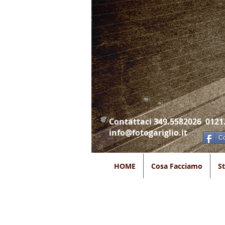
Contattaci 349.5582026 0121
info@fotogariglio.it
Co
HOME
Cosa Facciamo
S