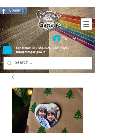
Condividi
Accedi
Contattaci
349.5582026
0121.81282
info@fotogariglio.it