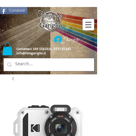
Condividi
Accedi
Contattaci
349.5582026
0121.81282
info@fotogariglio.it