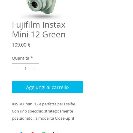
Fujifilm Instax
Mini 12 Green
Prezzo
109,00 €
Quantità
*
Aggiungi al carrello
INSTAX mini 12 è perfetta per i selfie.
Con uno specchio strategicamente
posizionato, la modalità Close-up, il
controllo automatico del flash e le
divertenti mini-stampe, mini 12 è