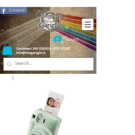
Condividi
Accedi
Contattaci
349.5582026
0121.81282
info@fotogariglio.it