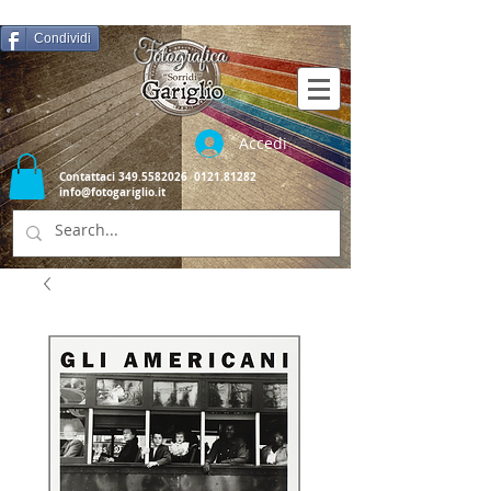
Condividi
Accedi
Contattaci
349.5582026
0121.81282
info@fotogariglio.it