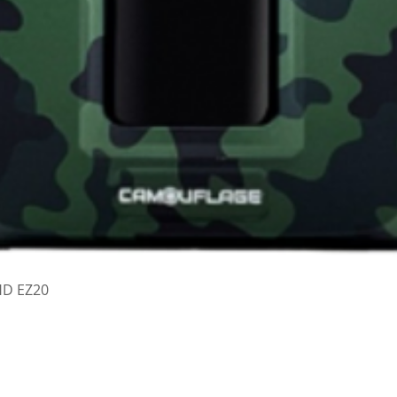
Vista rapida
HD EZ20
a Patrioti 2/A Perosa Argentina (TO) tel/fax 012181282 WhatsApp 3495582026
info@fotogar
grafici - Grafica - Negozio di Fotografia - Fototessere - Copisteria - Fotoritocco - Album 