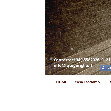
Contattaci 349.5582026 0121
info@fotogariglio.it
Co
HOME
Cosa Facciamo
S