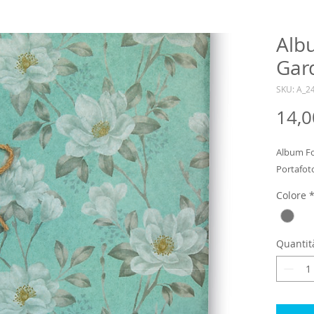
Alb
Gar
SKU: A_2
14,0
Album Fot
Portafot
Colore
Quantit