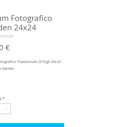
um Fotografico
den 24x24
4x24GGR
Prezzo
0 €
ografico Tradizionale 20 fogli 24x24 
o Garden
*
à
*