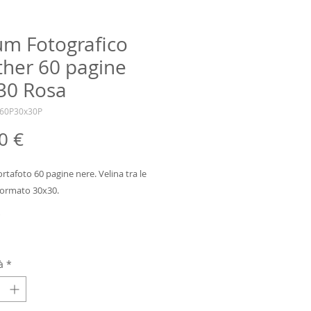
um Fotografico
ther 60 pagine
30 Rosa
W60P30x30P
Prezzo
0 €
tafoto 60 pagine nere. Velina tra le 
Formato 30x30.
*
à
*