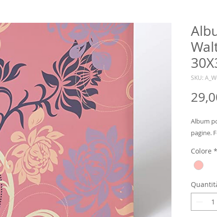
Alb
Wal
30X
SKU: A_
29,0
Album por
pagine. 
Colore
Quantit