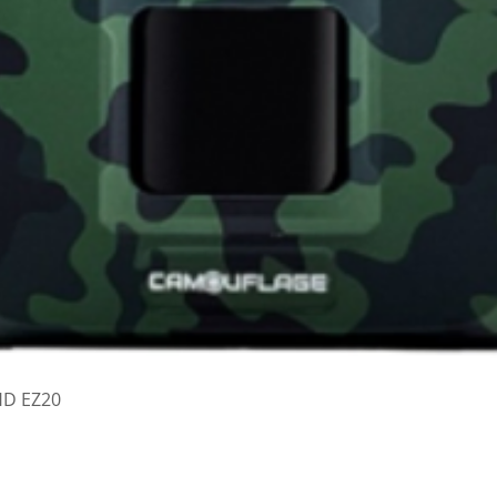
Vista rapida
HD EZ20
a Patrioti 2/A Perosa Argentina (TO) tel/fax 012181282 WhatsApp 3495582026
info@fotogar