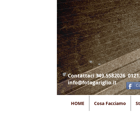
Contattaci 349.5582026 0121
info@fotogariglio.it
Co
HOME
Cosa Facciamo
S