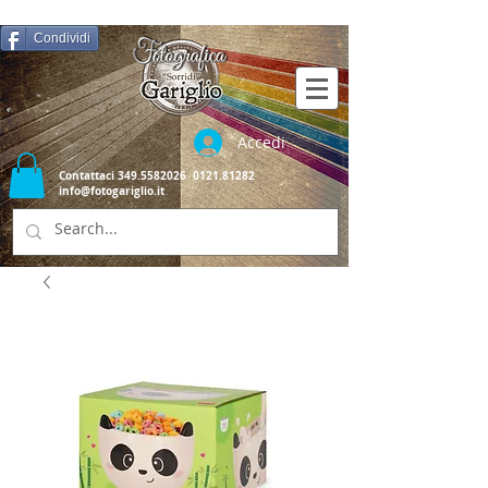
Condividi
Accedi
Contattaci
349.5582026
0121.81282
info@fotogariglio.it