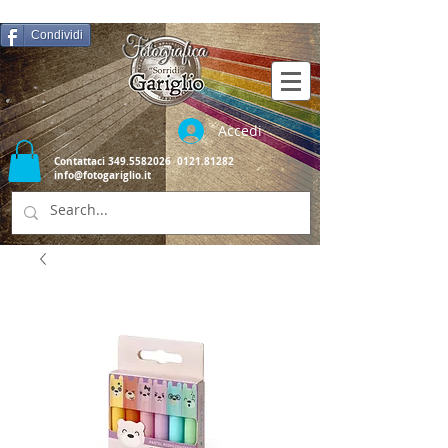
Condividi
Accedi
Contattaci
349.5582026
0121.81282
info@fotogariglio.it