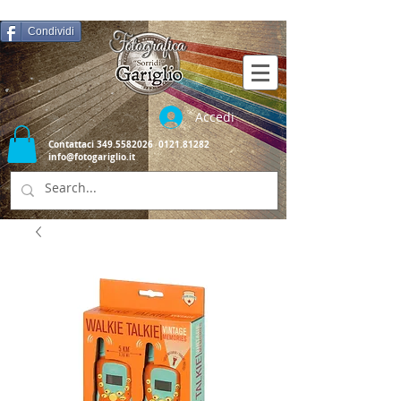
Condividi
Accedi
Contattaci
349.5582026
0121.81282
info@fotogariglio.it