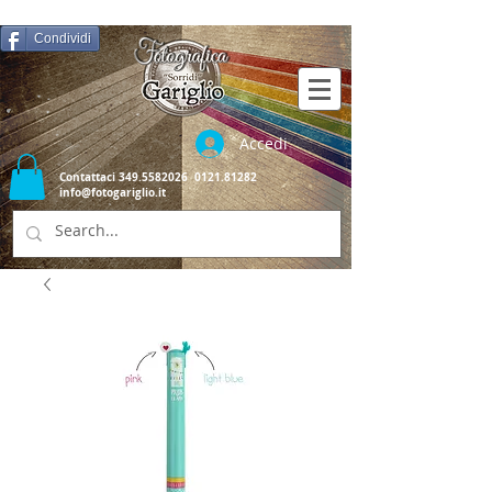
Condividi
Accedi
Contattaci
349.5582026
0121.81282
info@fotogariglio.it