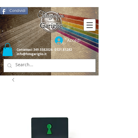
Condividi
Accedi
Contattaci
349.5582026
0121.81282
info@fotogariglio.it