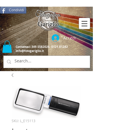
Condividi
Accedi
Contattaci
349.5582026
0121.81282
info@fotogariglio.it
SKU: L_E15113