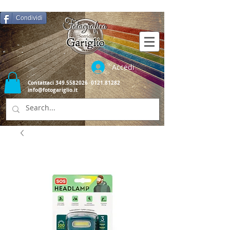
Condividi
Accedi
Contattaci
349.5582026
0121.81282
info@fotogariglio.it