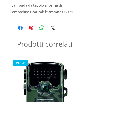
Lampada da tavolo a forma di
lampadina ricaricabile tramite USB, ti
basta caricarla e accenderla perché la
particolare forma luminosa all'interno
porti nella tua casa tutta l'atmosfera
natalizia.
Prodotti correlati
New
New