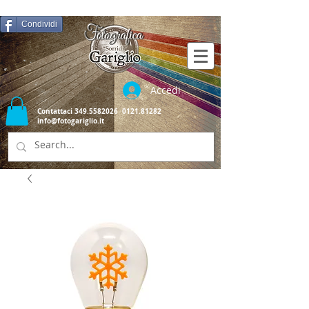
Condividi
Accedi
Contattaci
349.5582026
0121.81282
info@fotogariglio.it