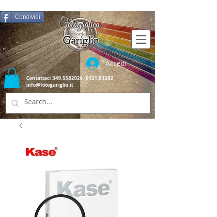
Condividi
Accedi
Contattaci
349.5582026
0121.81282
info@fotogariglio.it