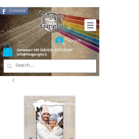
Condividi
Accedi
Contattaci
349.5582026
0121.81282
info@fotogariglio.it