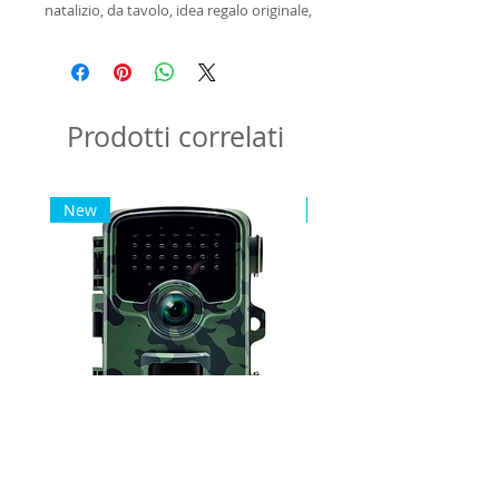
natalizio, da tavolo, idea regalo originale,
decorazione natalizia, regalo
personalizzato per fotografia 10x15
Prodotti correlati
New
New
Fototrappola Camouflage WiFi
Fototrappola Camoufla