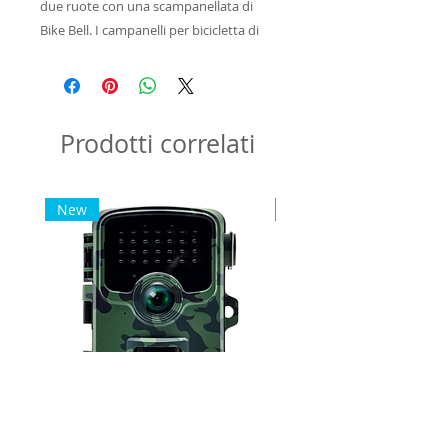
due ruote con una scampanellata di 
Bike Bell. I campanelli per bicicletta di 
Legami si applicano al manubrio in un 
attimo. Quello a tema Street Pirate è 
perfetto per farsi notare… e sentire!
Prodotti correlati
New
New