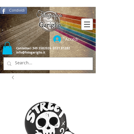
Condividi
Accedi
Contattaci
349.5582026
0121.81282
info@fotogariglio.it