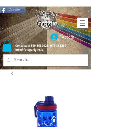
Condividi
Accedi
Contattaci
349.5582026
0121.81282
info@fotogariglio.it