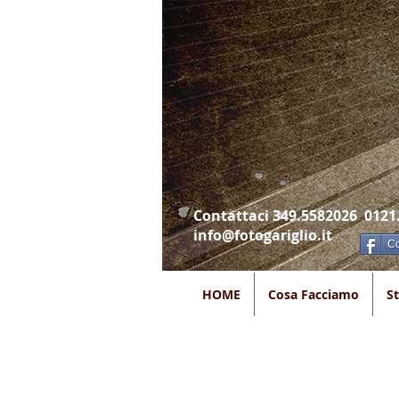
Contattaci 349.5582026 0121
info@fotogariglio.it
Co
HOME
Cosa Facciamo
S