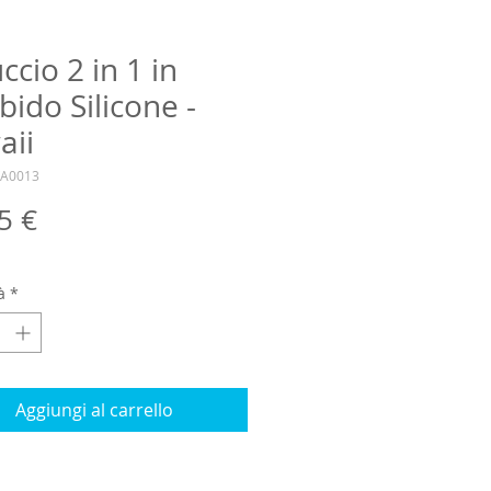
ccio 2 in 1 in
ido Silicone -
aii
KA0013
Prezzo
5 €
à
*
Aggiungi al carrello