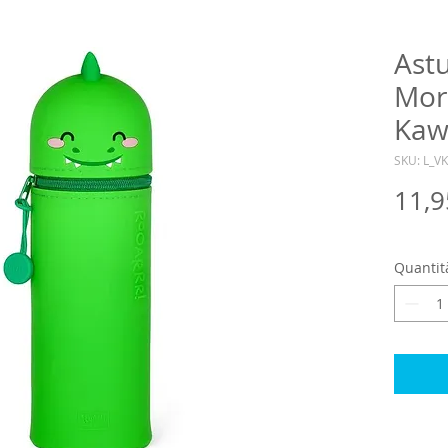
Astu
Morb
Kaw
SKU: L_V
11,9
Quantit